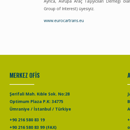
Ayrıca, Avrupa Araç Taşıyıcıları Derneği o
Group of Interest) üyesiyiz.
www.eurocartrans.eu
MERKEZ OFİS
Şerifali Mah. Kıble Sok. No:28
J
Optimum Plaza P.K: 34775
Ümraniye / İstanbul / Türkiye
A
+90 216 580 83 19
+
+90 216 580 83 99 (FAX)
o