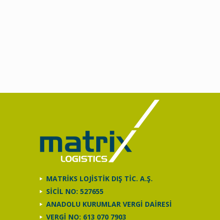
MATRİKS LOJİSTİK DIŞ TİC. A.Ş.
SİCİL NO: 527655
ANADOLU KURUMLAR VERGİ DAİRESİ
VERGİ NO: 613 070 7903