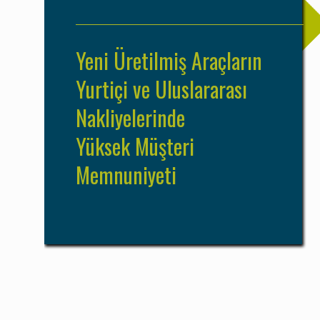
Yeni Üretilmiş Araçların
Yurtiçi ve Uluslararası
Nakliyelerinde
Yüksek Müşteri
Memnuniyeti