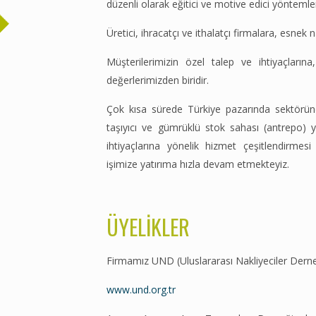
düzenli olarak eğitici ve motive edici yönteml
Üretici, ihracatçı ve ithalatçı firmalara, esnek
Müşterilerimizin özel talep ve ihtiyaçları
değerlerimizden biridir.
Çok kısa sürede Türkiye pazarında sektörün
taşıyıcı ve gümrüklü stok sahası (antrepo) y
ihtiyaçlarına yönelik hizmet çeşitlendirmes
işimize yatırıma hızla devam etmekteyiz.
ÜYELİKLER
Firmamız UND (Uluslararası Nakliyeciler Derneğ
www.und.org.tr