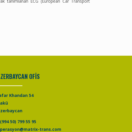
larak tanımlanan ECG (European Car Transport
AZERBAYCAN OFİS
afar Khandan 54
Bakü
zerbaycan
(994 50) 799 55 95
perasyon@matrix-trans.com