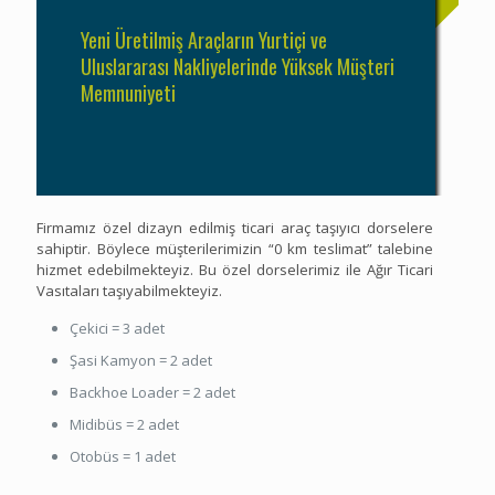
Yeni Üretilmiş Araçların Yurtiçi ve
Uluslararası Nakliyelerinde Yüksek Müşteri
Memnuniyeti
Firmamız özel dizayn edilmiş ticari araç taşıyıcı dorselere
sahiptir. Böylece müşterilerimizin “0 km teslimat” talebine
hizmet edebilmekteyiz. Bu özel dorselerimiz ile Ağır Ticari
Vasıtaları taşıyabilmekteyiz.
Çekici = 3 adet
Şasi Kamyon = 2 adet
Backhoe Loader = 2 adet
Midibüs = 2 adet
Otobüs = 1 adet