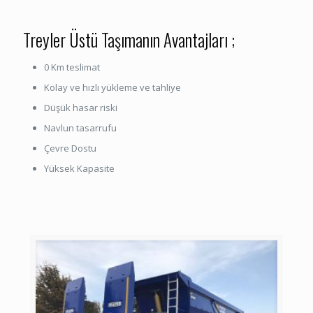
Treyler Üstü Taşımanın Avantajları ;
0 Km teslimat
Kolay ve hızlı yükleme ve tahliye
Düşük hasar riski
Navlun tasarrufu
Çevre Dostu
Yüksek Kapasite