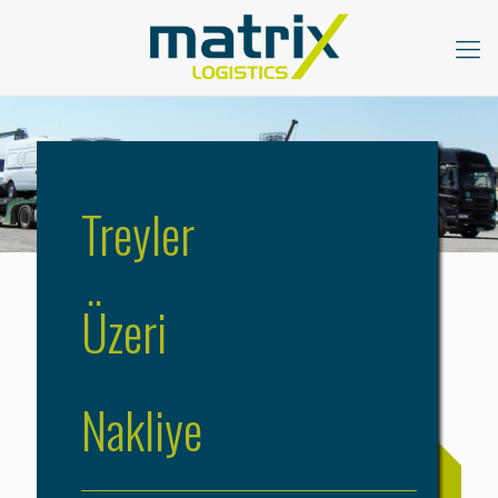
Treyler
Üzeri
Nakliye