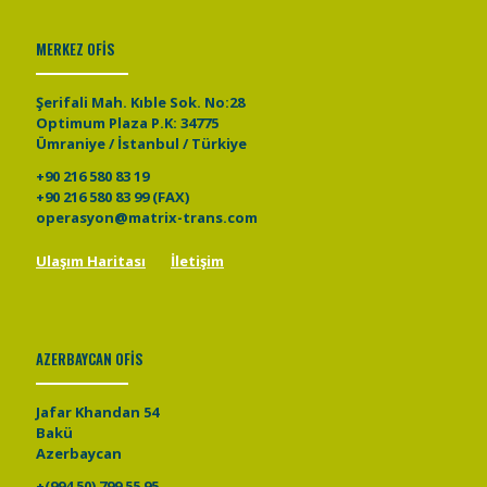
MERKEZ OFİS
Şerifali Mah. Kıble Sok. No:28
Optimum Plaza P.K: 34775
Ümraniye / İstanbul / Türkiye
+90 216 580 83 19
+90 216 580 83 99 (FAX)
operasyon@matrix-trans.com
Ulaşım Haritası
İletişim
AZERBAYCAN OFİS
Jafar Khandan 54
Bakü
Azerbaycan
+(994 50) 799 55 95