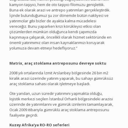
kamyon taşıyıcı, hem de oto taşıyıcı filomuzu genişlettik.
Buna ek olarak arazi ve antrepo yatırımları gerçekleştirdik.
İçinde bulunduğumuz şu zor dönemde bütün nakliyeci ve
yatırımcılar gibi bizler de ayakta kalma mücadelesi
vereceğiz. Bunu yaparken krizi körükleyici etkisi olan
çözümlerden mümkün olduğunca kendi çapımızda
kaçınmaya çalışarak, öncelikli olarak hizmet sektöründe en
önemli yatırımımız olan insan kaynaklarımızı koruyarak
yolumuza devam etmeyi hedefliyoruz.”
Matrix, araç stoklama antreposunu devreye soktu
2008 yılı ortalarında İzmit Arslanbey bölgesinde 26 bin m2
kiralık arazi üzerinde yatırım yaparak, bu sahayı gümrüksüz
araç stoklama sahası olarak işletmeye başladı.
Öte yandan, uzun süredir yatırımını yapmakta olduğu,
lojistik merkezi seçilen İstanbul Orhanlı bölgesindeki arazisi
üzerinde de yatırımlarını ve gümrük izinlerini tamamlayarak,
Ocak 2009 itibarıyla gümrüklü araç stoklama antreposunu
faaliyete geçirdi.
Kuzey Afrika’ya RO-RO seferleri