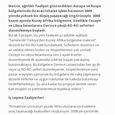
Matrix, ağırlıklı faaliyet gösterdikleri Avrupa ve Rusya
bölgelerinde ihracat/ithalat işlem hacminin 2009
yılında yüksek bir düşüş yaşayacağı öngörüsüyle, 2008
kasım ayında Kuzay Afrika bölgesine, özellikle Cezayir
ve Libya limanlarına Derince çıkışlı RO-RO seferleri
düzenlemeye başladı.
Burak Savaşan, bu yeni faaliyeti şu şekilde açıkladı:
“Senelerdir Türkiye’den Kuzey Afrika bölgesine malesef
düzenli bir RO-RO hattı kurulamadı. Seferlerin düzensiz ve
az sıklıkla olması bizleri ve müşterilerimizi çok zorladı.
Cezayir ve Libya limanlarına son 3 aydır 8 sefer
düzenleyerek ilk aşamada ciddi bir başarı yakalamış
bulunmaktayız. Bu bölgelere Derince Limanı’ndan her ay iki
veya üç RO-RO seferi düzenleyerek, müşterilerimizin yeni
pazar arayışları içerisinde bu bölgelere de satış yapmasına
düzenli seferler ve uygun navlunlar ile katkıda bulunmayı
hedeflemekteyiz. Şu ana kadar bu projeye destek veren
tüm müşteri ve partnerlerimize teşekkür ederiz.”
İç taşıma faaliyetleri
“Firmamızın cirosunun yüzde 90’ını uluslararası kombine
araç taşımacılığı faaliyetleri oluşturuyor. 2008 yılı içerisinde