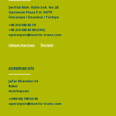
Şerifali Mah. Kıble Sok. No:28
Optimum Plaza P.K: 34775
Ümraniye / İstanbul / Türkiye
+90 216 580 83 19
+90 216 580 83 99 (FAX)
operasyon@matrix-trans.com
Ulaşım Haritası
İletişim
AZERBAYCAN OFİS
Jafar Khandan 54
Bakü
Azerbaycan
+(994 50) 799 55 95
operasyon@matrix-trans.com