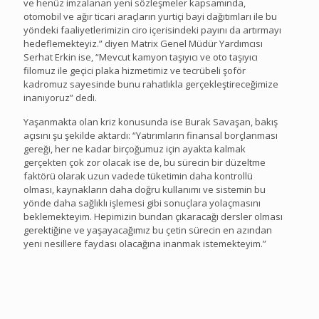
ve henüz imzalanan yeni sözleşmeler kapsamında,
otomobil ve ağır ticari araçların yurtiçi bayi dağıtımları ile bu
yöndeki faaliyetlerimizin ciro içerisindeki payını da artırmayı
hedeflemekteyiz.” diyen Matrix Genel Müdür Yardımcısı
Serhat Erkin ise, “Mevcut kamyon taşıyıcı ve oto taşıyıcı
filomuz ile geçici plaka hizmetimiz ve tecrübeli şoför
kadromuz sayesinde bunu rahatlıkla gerçekleştireceğimize
inanıyoruz” dedi.
Yaşanmakta olan kriz konusunda ise Burak Savaşan, bakış
açısını şu şekilde aktardı: “Yatırımların finansal borçlanması
gereği, her ne kadar birçoğumuz için ayakta kalmak
gerçekten çok zor olacak ise de, bu sürecin bir düzeltme
faktörü olarak uzun vadede tüketimin daha kontrollü
olması, kaynakların daha doğru kullanımı ve sistemin bu
yönde daha sağlıklı işlemesi gibi sonuçlara yolaçmasını
beklemekteyim. Hepimizin bundan çıkaracağı dersler olması
gerektiğine ve yaşayacağımız bu çetin sürecin en azından
yeni nesillere faydası olacağına inanmak istemekteyim.”